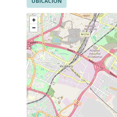
UBICACIÓN
+
−