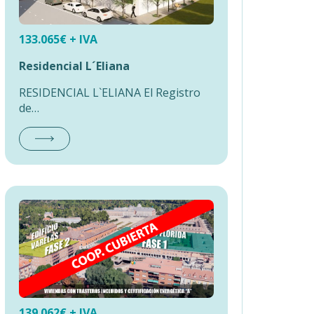
133.065
€ + IVA
Residencial L´Eliana
RESIDENCIAL L`ELIANA El Registro
de…
139.062
€ + IVA