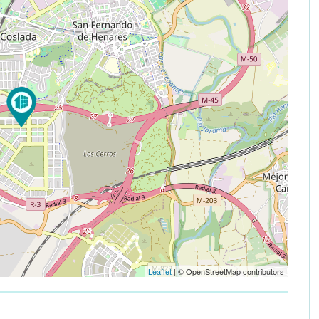
Leaflet
| © OpenStreetMap contributors